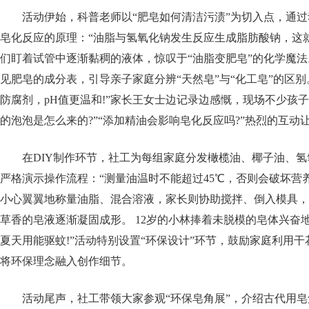
活动伊始，科普老师以“肥皂如何清洁污渍”为切入点，通
皂化反应的原理：“油脂与氢氧化钠发生反应生成脂肪酸钠，这
们盯着试管中逐渐黏稠的液体，惊叹于“油脂变肥皂”的化学魔法
见肥皂的成分表，引导亲子家庭分辨“天然皂”与“化工皂”的区别
防腐剂，pH值更温和!”家长王女士边记录边感慨，现场不少孩
的泡泡是怎么来的?”“添加精油会影响皂化反应吗?”热烈的互动
在DIY制作环节，社工为每组家庭分发橄榄油、椰子油、
严格演示操作流程：“测量油温时不能超过45℃，否则会破坏营
小心翼翼地称量油脂、混合溶液，家长则协助搅拌、倒入模具，
草香的皂液逐渐凝固成形。 12岁的小林捧着未脱模的皂体兴奋
夏天用能驱蚊!”活动特别设置“环保设计”环节，鼓励家庭利用
将环保理念融入创作细节。
活动尾声，社工带领大家参观“环保皂角展”，介绍古代用