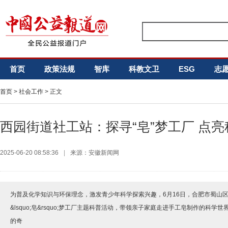
首页
政策法规
智库
科教文卫
ESG
志
首页
>
社会工作
> 正文
西园街道社工站：探寻“皂”梦工厂 点
2025-06-20 08:58:36
|
来源：安徽新闻网
为普及化学知识与环保理念，激发青少年科学探索兴趣，6月16日，合肥市蜀山
&lsquo;皂&rsquo;梦工厂主题科普活动，带领亲子家庭走进手工皂制作的科
的奇