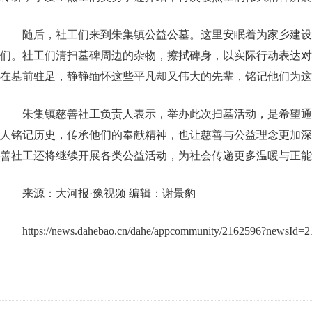
随后，社工们来到朱集镇公益公墓。这里安眠着为家乡建设
们。社工们清扫墓碑周边的杂物，擦拭碑身，以实际行动表达对
在墓前驻足，静静缅怀这些平凡却又伟大的先辈，铭记他们为这
朱集镇慈善社工负责人表示，举办此次扫墓活动，是希望通
人铭记历史，传承他们的奉献精神，也让慈善与公益理念更加深
善社工还将继续开展各类公益活动，为社会传递更多温暖与正能
来源：大河报·豫视频 编辑：谢景豹
https://news.dahebao.cn/dahe/appcommunity/2162596?newsId