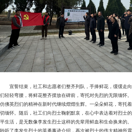
宣誓结束，社工和志愿者们整齐列队，手捧鲜花，缓缓走向
们轻轻弯腰，将鲜花整齐摆放在碑前，寄托对先烈的无限缅怀。
仿佛英烈们的精神在新时代继续熠熠生辉。一朵朵鲜花，寄托着
切缅怀。随后，社工们向烈士鞠躬默哀，在心中表达着对烈士的
平生活，是无数像李发生烈士这样的先辈用鲜血和生命换来的。
聆听了李发生烈士的英勇事迹介绍，再次被烈士的伟大精神所震