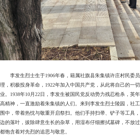
李发生烈士生于1906年春，籍属社旗县朱集镇许庄村民委
理，积极投身革命，1922年加入中国共产党，从此将自己的一
业。1938年10月22日，李发生被国民党反动势力残忍枪杀，英年
高精神，一直激励着朱集镇的人们。来到李发生烈士陵园，社工
围中，带着热忱与敬重开启祭扫。他们手持扫帚、铲子等工具，
边的落叶，拔除肆意生长的杂草，用湿布仔细擦拭墓碑，不放过
都饱含着对先烈的追思与敬意。