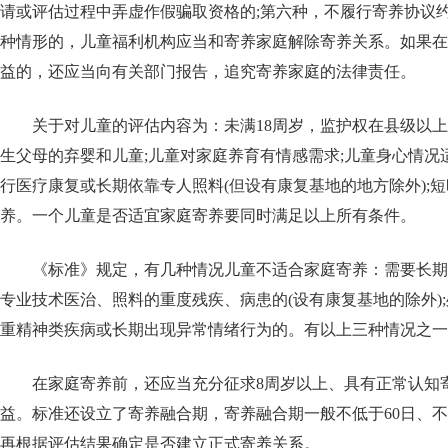
请或评估过程中弄虚作假骗取资格的;第六种，不履行寄养协议
种情形的，儿童福利机构应当和寄养家庭解除寄养关系。如果在
益的，还应当向有关部门报告，追究寄养家庭的法律责任。
关于对儿童的评估内容为：未满18周岁，监护权在县级以
生父母的弃婴和儿童;儿童对家庭养育有情感需求;儿童身心情况
行医疗康复或长期依靠专人照料(但设有康复基地的地方除外);
养。一个儿童是否适宜家庭寄养要同时满足以上所有条件。
《标准》规定，有几种情况儿童不适合家庭寄养：需要长期
专业技术医治、照料的重度残疾、病患的(设有康复基地的除外);
重精神类疾病或长期出现异常情绪行为的。有以上三种情况之一
在家庭寄养前，还应当充分征求8周岁以上、具有正常认知
益。标准还设立了寄养融合期，寄养融合期一般不低于60日、不
再根据评估结果确定是否建立正式寄养关系。