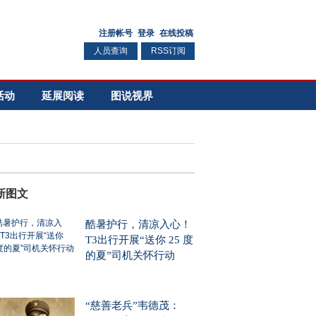
人员查询
RSS订阅
活动
延展阅读
图说视界
新图文
酷暑护行，清凉入心！
T3出行开展“送你 25 度
的夏”司机关怀行动
“慈善老兵”韦德茂：