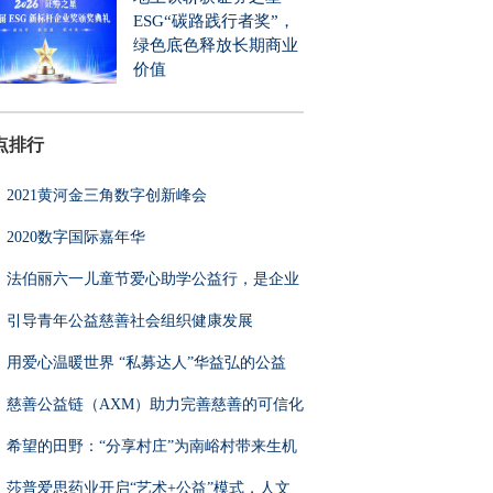
ESG“碳路践行者奖”，
绿色底色释放长期商业
价值
点排行
2021黄河金三角数字创新峰会
2020数字国际嘉年华
法伯丽六一儿童节爱心助学公益行，是企业
引导青年公益慈善社会组织健康发展
用爱心温暖世界 “私募达人”华益弘的公益
慈善公益链（AXM）助力完善慈善的可信化
希望的田野：“分享村庄”为南峪村带来生机
莎普爱思药业开启“艺术+公益”模式，人文