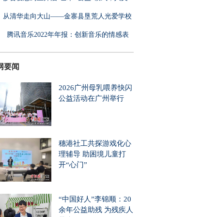
从清华走向大山——金寨县垦荒人光爱学校
腾讯音乐2022年年报：创新音乐的情感表
，
网要闻
2026广州母乳喂养快闪
公益活动在广州举行
穗港社工共探游戏化心
理辅导 助困境儿童打
开“心门”
“中国好人”李锦顺：20
余年公益助残 为残疾人