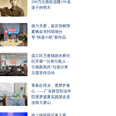
200万元善款温暖195名
孩子的明天
接力关爱，嘉宾张树荣
夏枫金兆钧现场分
享“快递小歌”新作品
温江区万春镇踏水桥社
区开展““分类引航人，
引领新风尚”垃圾分类
主题宣传活动
青春赴瑶乡，逐梦护童
心 ——广东财贸职业学
院逐梦盛夏实践团走进
连南大麦山
地上铁斩获证券之星