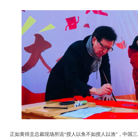
正如黄得圭总裁现场所说“授人以鱼不如授人以渔”，中国三