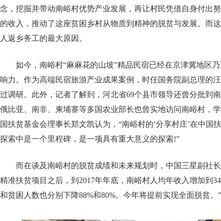
念，挖掘并带动南峪村优势产业发展，再让村民凭借自身付出努
的收入，推动了这座贫困乡村从物质到精神的脱贫与发展。而这
人返乡务工的最大原因。
如今，南峪村“麻麻花的山坡”精品民宿已经在京津冀地区
响力。作为高端民宿旅游产业成果案例，时任国务院副总理的汪
过调研。此外，记者了解到，河北省69个县市领导还曾分批到
俄比亚、南非、柬埔寨等多国农业部长也曾实地访问南峪村，学
国扶贫基金会理事长郑文凯认为，“南峪村的‘分享村庄’在中国
探索中是一个里程碑，是一项具有重大意义的探索!”
而在谈及南峪村的脱贫成绩和未来规划时，中国三星副社长
精准扶贫项目之后，到2017年年底，南峪村人均年收入增加到3
和贫困人数也分别下降88%和80%。今年将提前实现全面脱贫。