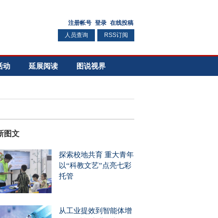
人员查询
RSS订阅
活动
延展阅读
图说视界
新图文
探索校地共育 重大青年
以“科教文艺”点亮七彩
托管
从工业提效到智能体增