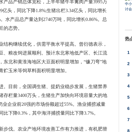
产品产销总体宽松，上半年猪牛羊禽肉产量3995万
9亿头，同比下降1.8%;生猪出栏3.34亿头，同比增长
4%。水产品总产量达到2740万吨，同比增长0.86%。总
旺的态势。
热
业结构继续优化，供需平衡水平提高。曾衍德表示，
1
豆、粮改饲进展顺利。预计东北寒地低产区、长江流
亩，东北和黄淮海地区大豆面积明显增加，“镰刀弯”地
上
2
青贮玉米等饲草料面积明显增加。
责
3
礼
4
进。目前，全国调生猪、提奶业稳步发展，生猪禁养
存栏量3400万头，生猪生产加快向环境容量大的地
5
奶业企业前20强的市场份额超过55%。渔业捕捞减量
6
比下降0.3%，其中海洋捕捞量同比下降3.7%。
7
新步伐。农业产地环境改善工作有力推进，有机肥替
8