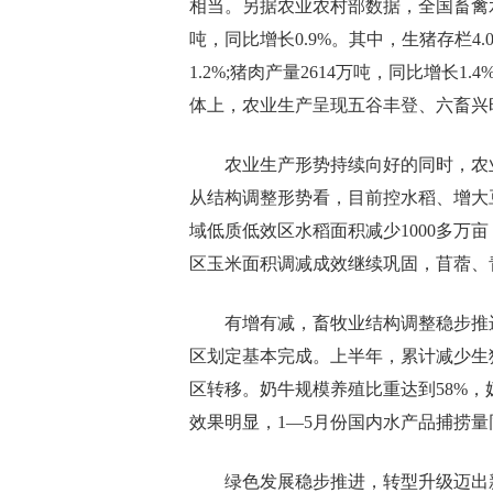
相当。另据农业农村部数据，全国畜禽水
吨，同比增长0.9%。其中，生猪存栏4.0
1.2%;猪肉产量2614万吨，同比增长1.
体上，农业生产呈现五谷丰登、六畜兴
农业生产形势持续向好的同时，农
从结构调整形势看，目前控水稻、增大
域低质低效区水稻面积减少1000多万
区玉米面积调减成效继续巩固，苜蓿、
有增有减，畜牧业结构调整稳步推
区划定基本完成。上半年，累计减少生猪
区转移。奶牛规模养殖比重达到58%，
效果明显，1—5月份国内水产品捕捞量同
绿色发展稳步推进，转型升级迈出