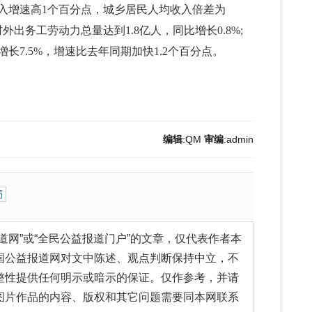
入增速高1个百分点，城乡居民人均收入倍差为
村外出务工劳动力总量达到1.8亿人，同比增长0.8%;
增长7.5%，增速比去年同期加快1.2个百分点。
编辑
:QM
审编
:admin
局
道网”或“全民公益报道门户”的文章，仅代表作者本
国公益报道网对文中陈述、观点判断保持中立，不
整性提供任何明示或暗示的保证。仅作参考，并请
图片作品的内容、版权和其它问题需要同本网联系