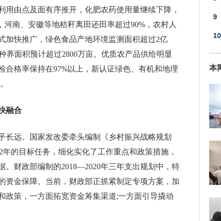
利用由点及面有序推开，化肥农药使用量继续下降，
9
，河南、安徽等地秸秆离田还田率超过90%，农村人
科
10
式加快推广，绿色食品产地环境监测面积超过2亿
有
合种养面积预计超过2800万亩。优质农产品供给明显
本
检合格率保持在97%以上，新认证绿色、有机和地理
个。
快融合
乎长远。国家发改委牵头编制《乡村振兴战略规划
年和2022年的目标任务，细化实化了工作重点和政策措施，
。财政部编制的2018—2020年三年支出规划中，特
的资金保障。当前，财政部正抓紧制定专项方案，加
和政策，一方面拓宽资金筹集渠道;一方面引导撬动