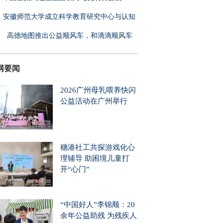
安徽师范大学成立科学教育研究中心与认知
高德地图推出公益顺风车，和滴滴顺风车
什
网要闻
2026广州母乳喂养快闪
公益活动在广州举行
穗港社工共探游戏化心
理辅导 助困境儿童打
开“心门”
“中国好人”李锦顺：20
余年公益助残 为残疾人