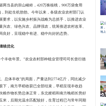
两当县的崇山峻岭，420万株核桃，900万袋食用
放养鸡，到处生机勃勃。今年以来，各级农业农村部门认
展要求，以实施乡村振兴战略为总抓手，以推进农业
量兴农、绿色兴农、品牌强农，统筹推进农村改革、
局良好，呈现稳中有进、稳中向好的态势。
继续优化
一个丰收年景。”农业农村部种植业管理司司长曾衍德
、总体丰收”的局面，产量达到2774亿斤，同比减少
。眼下，南方早稻收获已全部结束，早稻呈现丰收趋
秋粮作物长势总体正常，东北粳稻和南方晚稻长势好
玉米，后期光温水匹配较好，生育过程已与常年同期