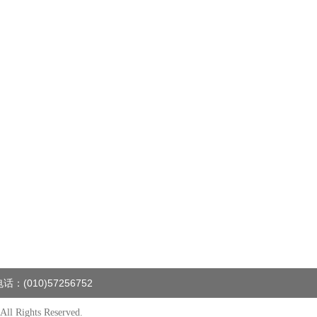
(010)57256752
ll Rights Reserved.