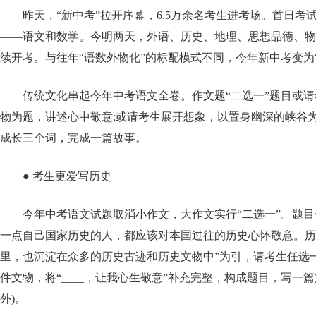
昨天，“新中考”拉开序幕，6.5万余名考生进考场。首日考
——语文和数学。今明两天，外语、历史、地理、思想品德、物
续开考。与往年“语数外物化”的标配模式不同，今年新中考变为“
传统文化串起今年中考语文全卷。作文题“二选一”题目或
物为题，讲述心中敬意;或请考生展开想象，以置身幽深的峡谷
成长三个词，完成一篇故事。
● 考生更爱写历史
今年中考语文试题取消小作文，大作文实行“二选一”。题目
一点自己国家历史的人，都应该对本国过往的历史心怀敬意。历
里，也沉淀在众多的历史古迹和历史文物中”为引，请考生任选一
件文物，将“____，让我心生敬意”补充完整，构成题目，写一
外)。