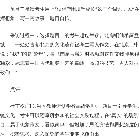
题目二是请考生用上“伙伴”“困境”“成长”这三个词语，以“
挥想象，写一篇故事，题目自拟。
采访过程中，选择题目一的考生超过半数。北海铜仙承露盘
城……一处处古都北京的文化遗存被考生写入作文。在北京二中
说：“我写的是‘瓷母’，看《国家宝藏》时我就对这件文物印象很
釉彩，标志着中国古代制瓷工艺的巅峰，高超的技艺、古人对技
敬仰。”
点评
杜甫权(门头沟区教师进修学校高级教师)：题目一引导学
统文化。考生可以还原所参加的社会实践过程，在“真实”的场
目二属于想象作文，看似简单，但增加了思维方法和思想深度的
活、积极思考、深入探究的学生能够脱颖而出。