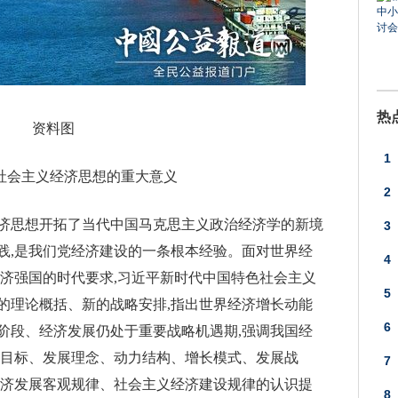
热
资料图
1
色社会主义经济思想的重大意义
上
2
责
济思想开拓了当代中国马克思主义政治经济学的新境
3
践,是我们党经济建设的一条根本经验。面对世界经
礼
4
经济强国的时代要求,习近平新时代中国特色社会主义
5
的理论概括、新的战略安排,指出世界经济增长动能
6
阶段、经济发展仍处于重要战略机遇期,强调我国经
展目标、发展理念、动力结构、增长模式、发展战
7
经济发展客观规律、社会主义经济建设规律的认识提
8