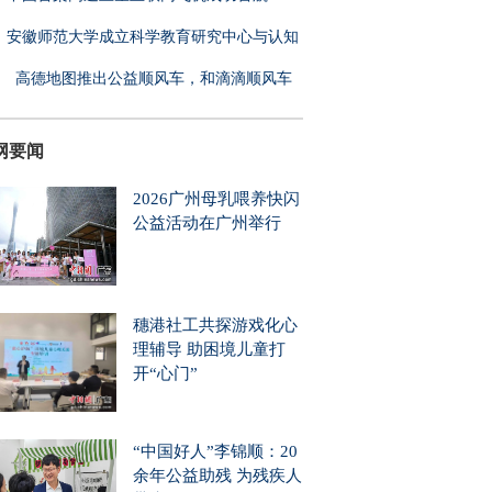
安徽师范大学成立科学教育研究中心与认知
高德地图推出公益顺风车，和滴滴顺风车
什
网要闻
2026广州母乳喂养快闪
公益活动在广州举行
穗港社工共探游戏化心
理辅导 助困境儿童打
开“心门”
“中国好人”李锦顺：20
余年公益助残 为残疾人