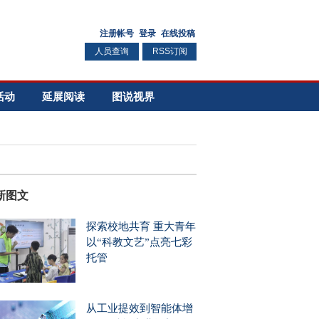
人员查询
RSS订阅
活动
延展阅读
图说视界
新图文
探索校地共育 重大青年
以“科教文艺”点亮七彩
托管
从工业提效到智能体增