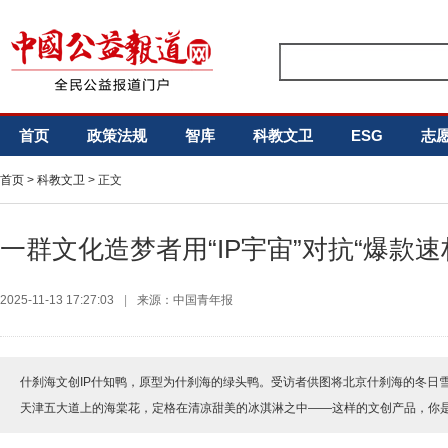
首页
政策法规
智库
科教文卫
ESG
志
首页
>
科教文卫
> 正文
一群文化造梦者用“IP宇宙”对抗“爆款速
2025-11-13 17:27:03
|
来源：中国青年报
什刹海文创IP什知鸭，原型为什刹海的绿头鸭。受访者供图将北京什刹海的冬日
天津五大道上的海棠花，定格在清凉甜美的冰淇淋之中——这样的文创产品，你