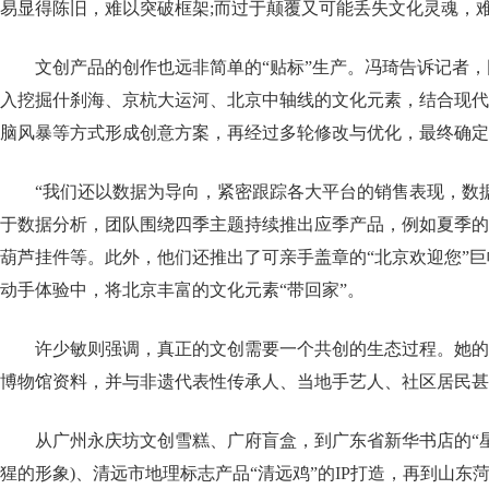
易显得陈旧，难以突破框架;而过于颠覆又可能丢失文化灵魂，难
文创产品的创作也远非简单的“贴标”生产。冯琦告诉记者
入挖掘什刹海、京杭大运河、北京中轴线的文化元素，结合现代
脑风暴等方式形成创意方案，再经过多轮修改与优化，最终确定
“我们还以数据为导向，紧密跟踪各大平台的销售表现，数
于数据分析，团队围绕四季主题持续推出应季产品，例如夏季的
葫芦挂件等。此外，他们还推出了可亲手盖章的“北京欢迎您”
动手体验中，将北京丰富的文化元素“带回家”。
许少敏则强调，真正的文创需要一个共创的生态过程。她的
博物馆资料，并与非遗代表性传承人、当地手艺人、社区居民甚
从广州永庆坊文创雪糕、广府盲盒，到广东省新华书店的“星星
猩的形象)、清远市地理标志产品“清远鸡”的IP打造，再到山东