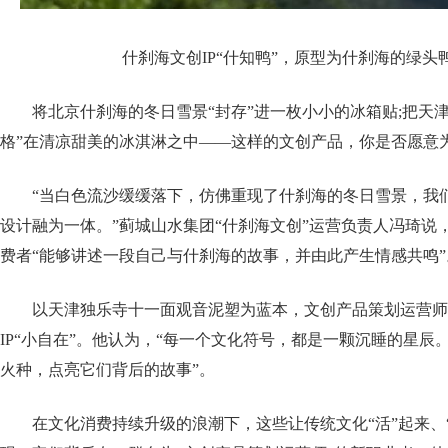
什刹海文创IP“什知鸭”，原型为什刹海的绿头
将北京什刹海的冬日雪景“封存”进一枚小小的冰箱贴;把天
格”在清凉甜美的冰淇淋之中——这样的文创产品，你是否愿意
“当白色流沙缓缓落下，仿佛重现了什刹海的冬日雪景，我
设计融为一体。”蓟城山水集团“什刹海文创”运营负责人冯琦说
费者“能够讲述一段自己与什刹海的故事，并由此产生情感共鸣”
以天津独乐寺十一面观音泥塑为蓝本，文创产品策划运营师
IP“小自在”。他认为，“每一个文化符号，都是一颗沉睡的星辰
火种，点亮它们背后的故事”。
在文化消费持续升级的浪潮下，这些让传统文化“活”起来、