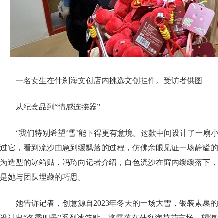
一名女生在什刹海文创店内挑选文创挂件。受访者供图
从纪念品到“情感连接器”
“我们特别希望‘雪’能下得更有意境。这款中间设计了一扇
过它，看到流沙由急到缓飘落的过程，仿佛亲眼见证一场静谧的
为造型的冰箱贴，冯琦向记者介绍，白色流沙在窗内缓缓落下，
是她与团队埋藏的巧思。
她告诉记者，创意源自2023年冬天的一场大雪，银装素裹
设计出“冬季四景”系列冰箱贴，将雪落在什刹海荷花市场、望