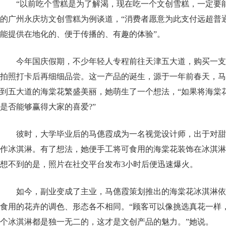
“以前吃个雪糕是为了解渴，现在吃一个文创雪糕，一定要
的广州永庆坊文创雪糕为例谈道，“消费者愿意为此支付远超普
能提供在地化的、便于传播的、有趣的体验”。
今年国庆假期，不少年轻人专程前往天津五大道，购买一支
拍照打卡后再细细品尝。这一产品的诞生，源于一年前春天，马
到五大道的海棠花繁盛美丽，她萌生了一个想法，“如果将海棠
是否能够赢得大家的喜爱?”
彼时，大学毕业后的马僡霞成为一名视觉设计师，出于对甜
作冰淇淋。有了想法，她便手工将可食用的海棠花装饰在冰淇淋
想不到的是，照片在社交平台发布3小时后便迅速爆火。
如今，副业变成了主业，马僡霞策划推出的海棠花冰淇淋依
食用的花卉的调色、形态各不相同。“顾客可以像挑选真花一样
个冰淇淋都是独一无二的，这才是文创产品的魅力。”她说。