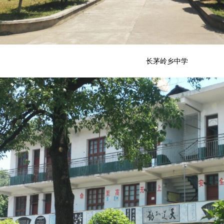
长茅岭乡中学