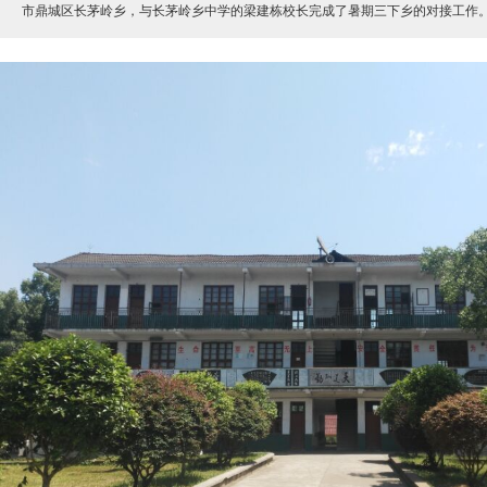
市鼎城区长茅岭乡，与长茅岭乡中学的梁建栋校长完成了暑期三下乡的对接工作