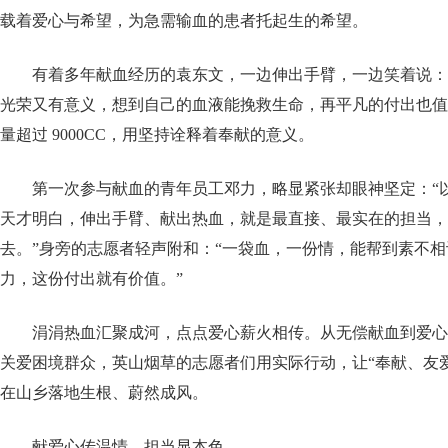
载着爱心与希望，为急需输血的患者托起生的希望。
有着多年献血经历的袁东文，一边伸出手臂，一边笑着说：
光荣又有意义，想到自己的血液能挽救生命，再平凡的付出也值
量超过 9000CC，用坚持诠释着奉献的意义。
第一次参与献血的青年员工邓力，略显紧张却眼神坚定：“
天才明白，伸出手臂、献出热血，就是最直接、最实在的担当，
去。”身旁的志愿者轻声附和：“一袋血，一份情，能帮到素不
力，这份付出就有价值。”
涓涓热血汇聚成河，点点爱心薪火相传。从无偿献血到爱心
关爱困境群众，英山烟草的志愿者们用实际行动，让“奉献、友
在山乡落地生根、蔚然成风。
献爱心传温情，担当显本色