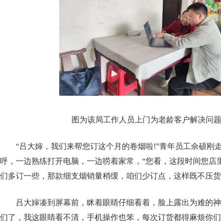
图为该局工作人员上门为老龄客户解决问题(
“吕大婶，我们来帮您订这个月的卷烟啦!”青年员工佘硕刚
呼，一边熟练打开电脑，一边唠着家常，“您看，这段时间您店
们多订一些，那款细支烟销量稍缓，咱们少订点，这样既不压货
吕大婶凑到屏幕前，眯着眼睛仔细看着，脸上露出为难的神
们了，我这眼睛看不清，手机操作也笨，每次订货都得麻烦你们