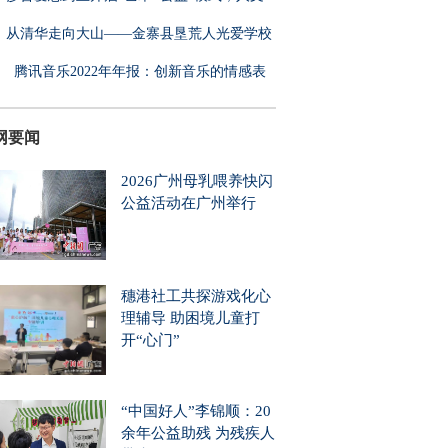
从清华走向大山——金寨县垦荒人光爱学校
腾讯音乐2022年年报：创新音乐的情感表
，
网要闻
2026广州母乳喂养快闪
公益活动在广州举行
穗港社工共探游戏化心
理辅导 助困境儿童打
开“心门”
“中国好人”李锦顺：20
余年公益助残 为残疾人