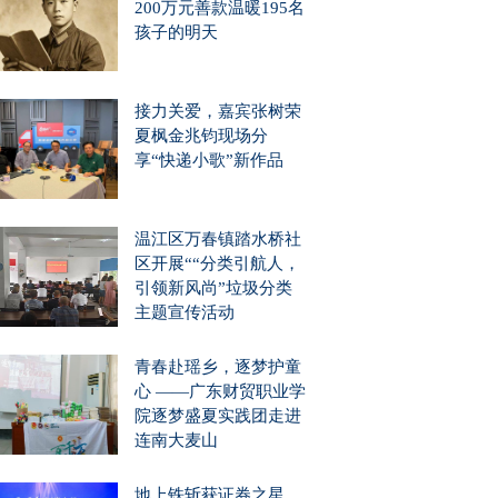
200万元善款温暖195名
孩子的明天
接力关爱，嘉宾张树荣
夏枫金兆钧现场分
享“快递小歌”新作品
温江区万春镇踏水桥社
区开展““分类引航人，
引领新风尚”垃圾分类
主题宣传活动
青春赴瑶乡，逐梦护童
心 ——广东财贸职业学
院逐梦盛夏实践团走进
连南大麦山
地上铁斩获证券之星