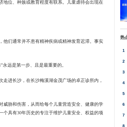
济地位、种族或教育程度有联系。儿童虐待会出现在
热
，他们通常并不患有精神疾病或精神发育迟滞。事实
1
2
防”永远是第一步、且是最重要的。
3
再次走进长沙，在长沙梅溪湖金茂广场的卓正诊所内，
应
4
5
对威胁和伤害，从而给每个儿童营造安全、健康的学
6
一个具有30年历史的专注于维护儿童安全、权益的项
7
8