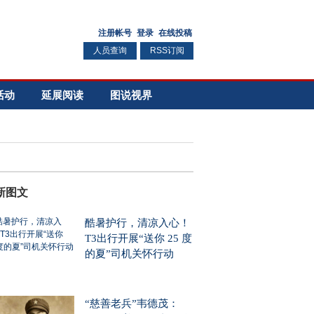
人员查询
RSS订阅
活动
延展阅读
图说视界
新图文
酷暑护行，清凉入心！
T3出行开展“送你 25 度
的夏”司机关怀行动
“慈善老兵”韦德茂：