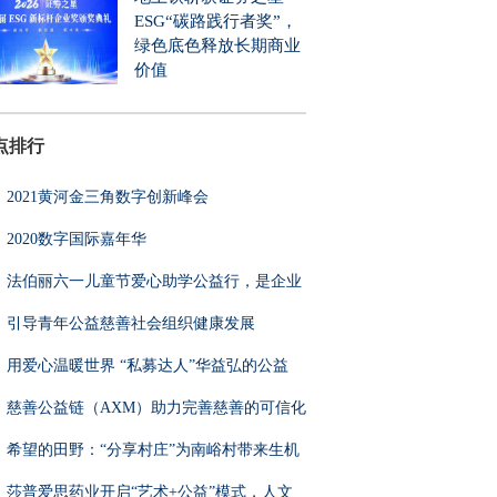
ESG“碳路践行者奖”，
绿色底色释放长期商业
价值
点排行
2021黄河金三角数字创新峰会
2020数字国际嘉年华
法伯丽六一儿童节爱心助学公益行，是企业
引导青年公益慈善社会组织健康发展
用爱心温暖世界 “私募达人”华益弘的公益
慈善公益链（AXM）助力完善慈善的可信化
希望的田野：“分享村庄”为南峪村带来生机
莎普爱思药业开启“艺术+公益”模式，人文