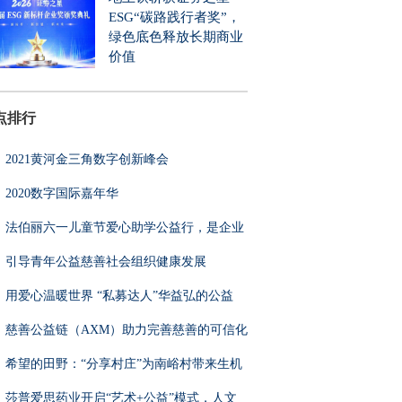
ESG“碳路践行者奖”，
绿色底色释放长期商业
价值
点排行
2021黄河金三角数字创新峰会
2020数字国际嘉年华
法伯丽六一儿童节爱心助学公益行，是企业
引导青年公益慈善社会组织健康发展
用爱心温暖世界 “私募达人”华益弘的公益
慈善公益链（AXM）助力完善慈善的可信化
希望的田野：“分享村庄”为南峪村带来生机
莎普爱思药业开启“艺术+公益”模式，人文