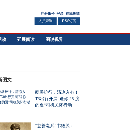
人员查询
RSS订阅
活动
延展阅读
图说视界
新图文
酷暑护行，清凉入心！
T3出行开展“送你 25 度
的夏”司机关怀行动
“慈善老兵”韦德茂：