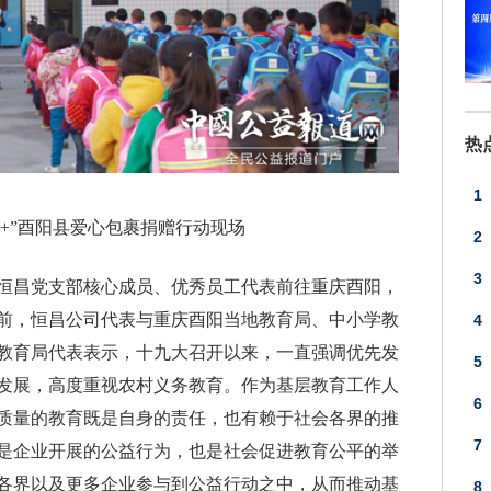
热
1
家+”酉阳县爱心包裹捐赠行动现场
2
3
恒昌党支部核心成员、优秀员工代表前往重庆酉阳，
应
前，恒昌公司代表与重庆酉阳当地教育局、中小学教
4
教育局代表表示，十九大召开以来，一直强调优先发
5
发展，高度重视农村义务教育。作为基层教育工作人
6
质量的教育既是自身的责任，也有赖于社会各界的推
7
是企业开展的公益行为，也是社会促进教育公平的举
各界以及更多企业参与到公益行动之中，从而推动基
8