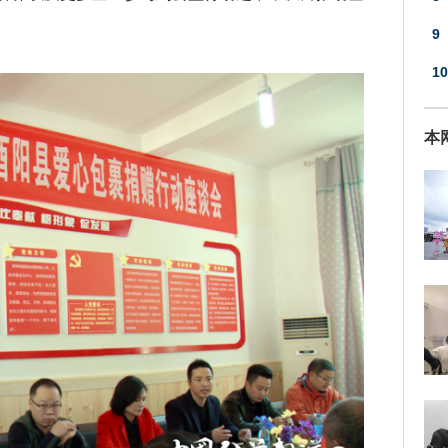
9
的
10
达
本