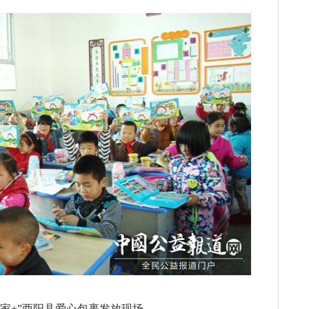
暖家+”酉阳县爱心包裹发放现场