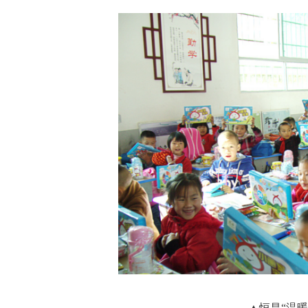
▲恒昌“温