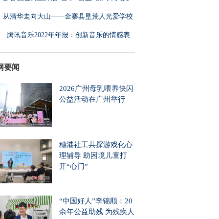
从清华走向大山——金寨县垦荒人光爱学校
腾讯音乐2022年年报：创新音乐的情感表
，
网要闻
2026广州母乳喂养快闪
公益活动在广州举行
穗港社工共探游戏化心
理辅导 助困境儿童打
开“心门”
“中国好人”李锦顺：20
余年公益助残 为残疾人