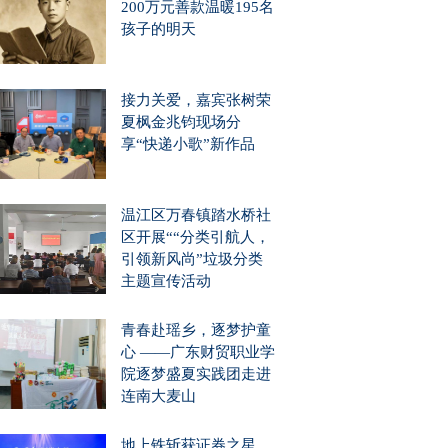
200万元善款温暖195名
孩子的明天
接力关爱，嘉宾张树荣
夏枫金兆钧现场分
享“快递小歌”新作品
温江区万春镇踏水桥社
区开展““分类引航人，
引领新风尚”垃圾分类
主题宣传活动
青春赴瑶乡，逐梦护童
心 ——广东财贸职业学
院逐梦盛夏实践团走进
连南大麦山
地上铁斩获证券之星