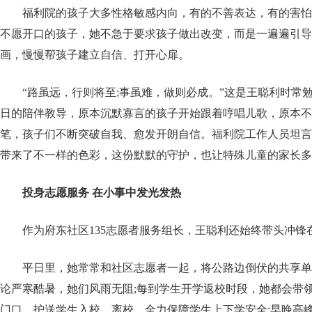
福利院的孩子大多性格敏感内向，有的不善表达，有的害怕
不愿开口的孩子，她不急于要求孩子做出改变，而是一遍遍引导
画，慢慢帮孩子建立自信、打开心扉。
“路虽远，行则将至;事虽难，做则必成。”这是王聪利时常
日的陪伴教导，原本沉默寡言的孩子开始跟着哼唱儿歌，原本不
笔，孩子们不断突破自我、愈发开朗自信。福利院工作人员坦言
带来了不一样的色彩，这份默默的守护，也让特殊儿童的家长多
投身志愿服务 在小事中发光发热
作为府东社区135志愿者服务组长，王聪利还始终带头冲锋
平日里，她常常和社区志愿者一起，将公路边倒伏的共享单
论严寒酷暑，她们风雨无阻;每到学生开学返校时段，她都会带
门口，护送学生入校、离校，全力保障学生上下学安全;早晚高