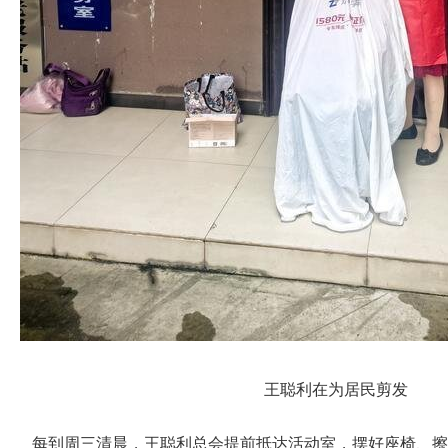
王聪利在为居民剪发
每到周三清晨，王聪利总会提前抵达活动室，摆好座椅、擦