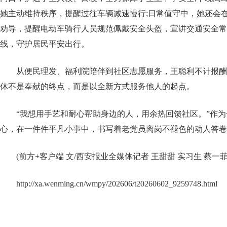
她主动维持秩序，提醒过往车辆减速慢行;日常值守中，她还会
劝导，提醒电动车骑行人员规范佩戴安全头盔，宣讲交通安全常
线，守护居民平安出行。
从便民理发、福利院陪伴到社区志愿服务，王聪利不计报酬
休不是奉献的终点，而是以全新方式服务他人的起点。
“我想用手艺和耐心帮助身边的人，用余热回馈社区。”作
心，在一件件平凡小事中，书写着老党员离岗不褪色的动人答卷
(前方+客户端 文/西安报业全媒体记者 王甜甜 实习生 蔡一
http://xa.wenming.cn/wmpy/202606/t20260602_9259748.html