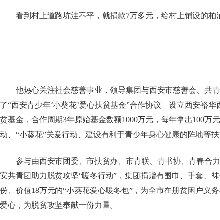
看到村上道路坑洼不平，就捐款7万多元，给村上铺设的柏
他热心关注社会慈善事业，领导集团与西安市慈善会、共青
了“西安青少年‘小葵花’爱心扶贫基金”合作协议，设立西安裕华
贫基金，合作周期3年原始基金数额1000万元，每年拿出100
动、“小葵花”关爱行动、建设有利于青少年身心健康的阵地等
参与由西安市团委、市扶贫办、市青联、青书协、青春合力工
安共青团助力脱贫攻坚“暖冬行动”，集团捐赠有围巾、手套、袜子
份、价值18万元的“小葵花爱心暖冬包”，为全市在册贫困户义
爱心，为脱贫攻坚奉献一份力量。