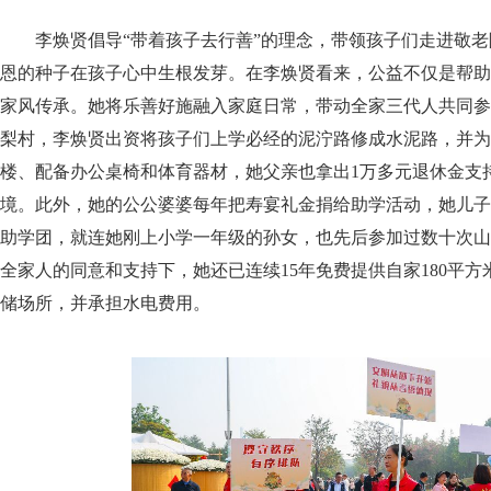
李焕贤倡导“带着孩子去行善”的理念，带领孩子们走进敬
恩的种子在孩子心中生根发芽。在李焕贤看来，公益不仅是帮助
家风传承。她将乐善好施融入家庭日常，带动全家三代人共同参
梨村，李焕贤出资将孩子们上学必经的泥泞路修成水泥路，并为
楼、配备办公桌椅和体育器材，她父亲也拿出1万多元退休金支
境。此外，她的公公婆婆每年把寿宴礼金捐给助学活动，她儿子
助学团，就连她刚上小学一年级的孙女，也先后参加过数十次山
全家人的同意和支持下，她还已连续15年免费提供自家180平
储场所，并承担水电费用。