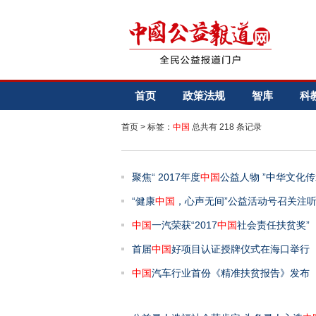
首页
政策法规
智库
科
首页
> 标签：
中国
总共有 218 条记录
聚焦“ 2017年度
中国
公益人物 ”中华文化
“健康
中国
，心声无间”公益活动号召关注
中国
一汽荣获“2017
中国
社会责任扶贫奖”
首届
中国
好项目认证授牌仪式在海口举行
中国
汽车行业首份《精准扶贫报告》发布