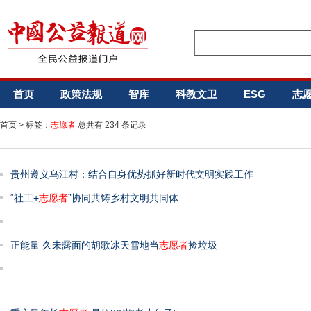
首页
政策法规
智库
科教文卫
ESG
志
首页
> 标签：
志愿者
总共有 234 条记录
贵州遵义乌江村：结合自身优势抓好新时代文明实践工作
“社工+
志愿者
”协同共铸乡村文明共同体
正能量 久未露面的胡歌冰天雪地当
志愿者
捡垃圾