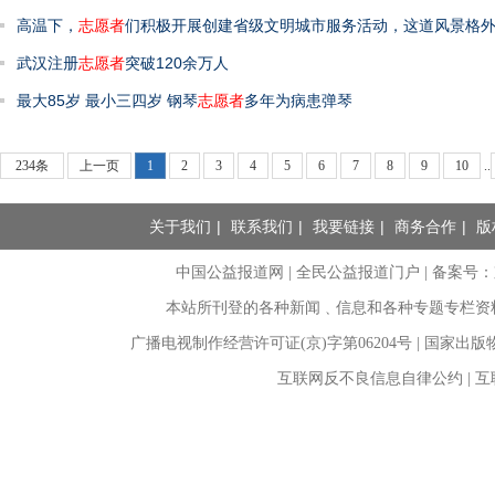
高温下，
志愿者
们积极开展创建省级文明城市服务活动，这道风景格
武汉注册
志愿者
突破120余万人
最大85岁 最小三四岁 钢琴
志愿者
多年为病患弹琴
234条
上一页
1
2
3
4
5
6
7
8
9
10
..
关于我们
|
联系我们
|
我要链接
|
商务合作
|
版
中国公益报道网 | 全民公益报道门户 |
备案号：京I
本站所刊登的各种新闻﹑信息和各种专题专栏资
广播电视制作经营许可证(京)字第06204号 | 国家出
互联网反不良信息自律公约 | 