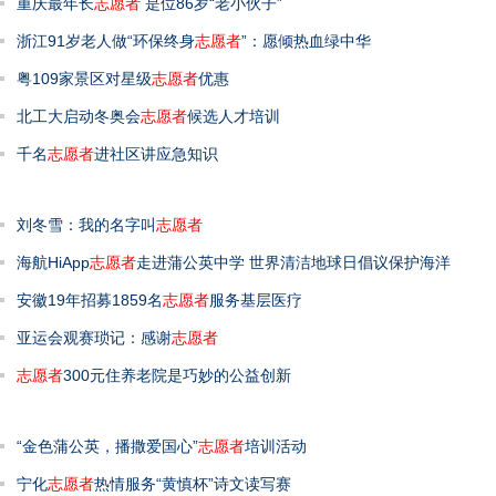
重庆最年长
志愿者
是位86岁“老小伙子”
浙江91岁老人做“环保终身
志愿者
”：愿倾热血绿中华
粤109家景区对星级
志愿者
优惠
北工大启动冬奥会
志愿者
候选人才培训
千名
志愿者
进社区讲应急知识
刘冬雪：我的名字叫
志愿者
海航HiApp
志愿者
走进蒲公英中学 世界清洁地球日倡议保护海洋
安徽19年招募1859名
志愿者
服务基层医疗
亚运会观赛琐记：感谢
志愿者
志愿者
300元住养老院是巧妙的公益创新
“金色蒲公英，播撒爱国心”
志愿者
培训活动
宁化
志愿者
热情服务“黄慎杯”诗文读写赛