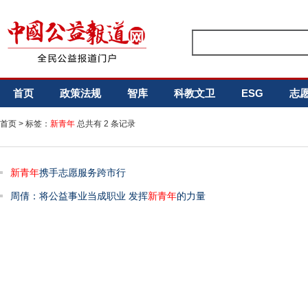
首页
政策法规
智库
科教文卫
ESG
志
首页
> 标签：
新青年
总共有 2 条记录
新青年
携手志愿服务跨市行
周倩：将公益事业当成职业 发挥
新青年
的力量