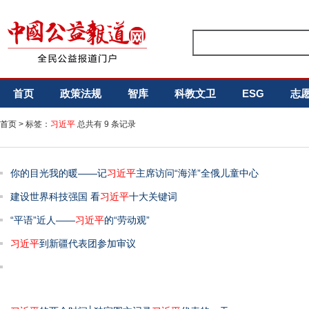
首页
政策法规
智库
科教文卫
ESG
志
首页
> 标签：
习近平
总共有 9 条记录
你的目光我的暖——记
习近平
主席访问“海洋”全俄儿童中心
建设世界科技强国 看
习近平
十大关键词
“平语”近人——
习近平
的“劳动观”
习近平
到新疆代表团参加审议