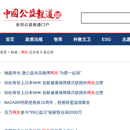
首页
政策法规
智库
科教文卫
ESG
志
首页
> 标签：
网友
总共有 6 条记录
驰援寿光 微公益动员微博
网友
“为爱一起捐”
轻松筹登上日本NHK 创新健康保障模式获国外
网友
点赞
轻松筹登上日本NHK 创新健康保障模式获国外
网友
点赞
BAZAAR明星慈善夜15周年，慈善联盟温情聚首
百万
网友
参与“99公益日”链家联合捐2000万