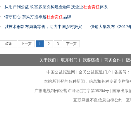
从用户到公益 玖富多层次构建金融科技企业
社会责任
体系
恪守初心 东风打造卓越
社会责任
品牌
以技术创新布局新零售，助力中国乡村振兴——供销大集发布《2017
47条
上一页
1
2
3
下一页
关于我们
|
联系我们
|
我要链接
|
商务合作
|
版
中国公益报道网 | 全民公益报道门户 |
备案号：京I
本站所刊登的各种新闻﹑信息和各种专题专栏资
广播电视制作经营许可证(京)字第06204号 | 国家出
互联网反不良信息自律公约 | 