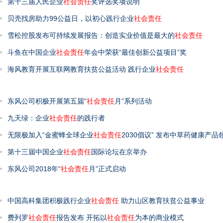
第十三届人民企业
社会责任
奖评选奖项说明
贝壳找房助力99公益日，以初心践行企业
社会责任
雪松控股发布可持续发展报告：创造实业价值是最大的
社会责任
斗鱼在中国企业
社会责任
年会中荣获“最佳创新公益项目”奖
海风教育开展互联网教育扶贫公益活动 践行企业
社会责任
东风公司积极开展第五届“
社会责任
月”系列活动
九天绿：企业
社会责任
的践行者
无限极加入“金蜜蜂全球企业
社会责任
2030倡议” 发布中草药健康产品
第十三届中国企业
社会责任
国际论坛在京举办
东风公司2018年“
社会责任
月”正式启动
中国高科集团积极践行企业
社会责任
助力山区教育扶贫公益事业
费列罗
社会责任
报告发布 开拓以
社会责任
为本的商业模式