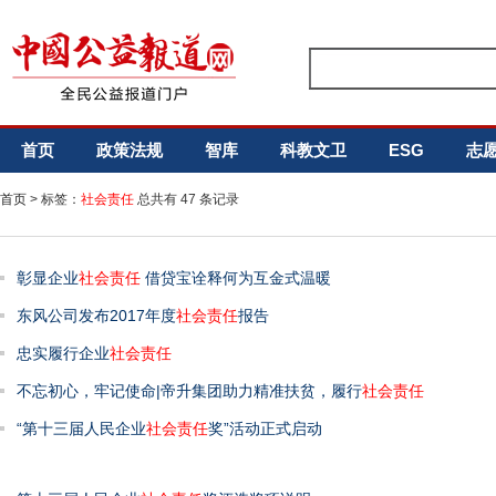
首页
政策法规
智库
科教文卫
ESG
志
首页
> 标签：
社会责任
总共有 47 条记录
彰显企业
社会责任
借贷宝诠释何为互金式温暖
东风公司发布2017年度
社会责任
报告
忠实履行企业
社会责任
不忘初心，牢记使命|帝升集团助力精准扶贫，履行
社会责任
“第十三届人民企业
社会责任
奖”活动正式启动