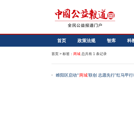
首页
政策法规
智库
科
首页
> 标签：
两城
总共有 1 条记录
睢阳区启动“‘
两城
’联创 志愿先行”红马甲行