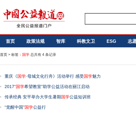
首页
政策法规
智库
科教文卫
ESG
志
首页
> 标签：
国学
总共有 4 条记录
重庆《
国学
·母城文化行舟》活动举行 感受
国学
魅力
2017“
国学
希望教室”助学公益活动在丽江启动
传承经典 安平举办大学生暑期
国学
公益短训班
“觉醒中国”
国学
公益行