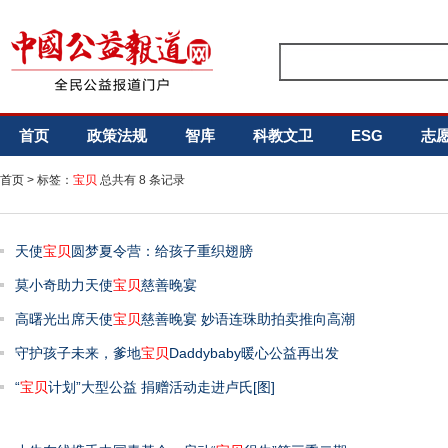
首页
政策法规
智库
科教文卫
ESG
志
首页
> 标签：
宝贝
总共有 8 条记录
天使
宝贝
圆梦夏令营：给孩子重织翅膀
莫小奇助力天使
宝贝
慈善晚宴
高曙光出席天使
宝贝
慈善晚宴 妙语连珠助拍卖推向高潮
守护孩子未来，爹地
宝贝
Daddybaby暖心公益再出发
“
宝贝
计划”大型公益 捐赠活动走进卢氏[图]