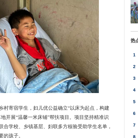
热
1
奖
2
3
4
5
乡村寄宿学生，妇儿优公益确立“以床为起点，构建
6
落地开展“温馨一米床铺”帮扶项目。项目坚持精准识
7
联合学校、乡镇基层、妇联多方核验受助学生名单，
善
要的孩子。
8