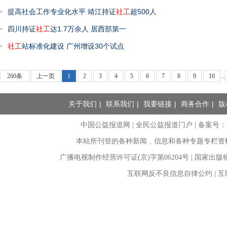
提高社会工作专业化水平 靖江持证
社工
超500人
四川持证
社工
达1.7万余人 居西部第一
社工
站标准化建设 广州增设30个试点
260条
上一页
1
2
3
4
5
6
7
8
9
10
..
关于我们
|
联系我们
|
我要链接
|
商务合作
|
版
中国公益报道网 | 全民公益报道门户 |
备案号：京I
本站所刊登的各种新闻﹑信息和各种专题专栏资
广播电视制作经营许可证(京)字第06204号 | 国家出
互联网反不良信息自律公约 | 