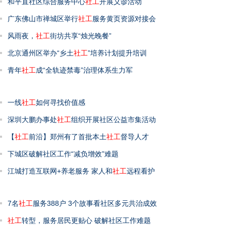
和平直社区综合服务中心
社工
开展义诊活动
广东佛山市禅城区举行
社工
服务黄页资源对接会
风雨夜，
社工
街坊共享“烛光晚餐”
北京通州区举办“乡土
社工
”培养计划提升培训
青年
社工
成“全轨迹禁毒”治理体系生力军
一线
社工
如何寻找价值感
深圳大鹏办事处
社工
组织开展社区公益市集活动
【
社工
前沿】郑州有了首批本土
社工
督导人才
下城区破解社区工作“减负增效”难题
江城打造互联网+养老服务 家人和
社工
远程看护
7名
社工
服务388户 3个故事看社区多元共治成效
社工
转型，服务居民更贴心 破解社区工作难题