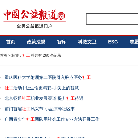
首页
政策法规
智库
科教文卫
ESG
志
首页
> 标签：
社工
总共有 260 条记录
重庆医科大学附属第二医院引入驻点医务
社工
社工
活动 | 让生命更精彩-手尖上的智慧
北京畅通
社工
职业发展渠道 提升
社工
待遇
前门首届
社工
风采节 小品演绎社区事
广西青少年
社工
团队用社会工作专业方法开展工作