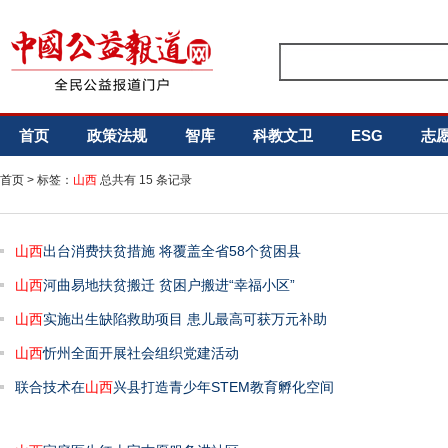
首页
政策法规
智库
科教文卫
ESG
志
首页
> 标签：
山西
总共有 15 条记录
山西
出台消费扶贫措施 将覆盖全省58个贫困县
山西
河曲易地扶贫搬迁 贫困户搬进“幸福小区”
山西
实施出生缺陷救助项目 患儿最高可获万元补助
山西
忻州全面开展社会组织党建活动
联合技术在
山西
兴县打造青少年STEM教育孵化空间