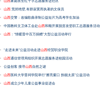
山西
家庭医生红十字志愿服务进社区
山西
:荒郊绝壁,有群寂寞而执著的文保员
山西
交警：改编歌曲录制公益短片为高考学生加油
中国教科文卫体工会赴
山西
和顺开展脱贫攻坚职工志愿服务活动
山西
：“情暖晋中百万捐赠”大型公益活动举行
“走进未来”公益活动走进
山西
经贸职业学院
山西
通信管理局组织开展志愿服务进校园活动
公益创客 搜寻
山西
自然之谜
山西
医科大学晋祠学院举行“擦亮窗口 扮靓太原”公益活动
山西
成立少年儿童公益事业促进会